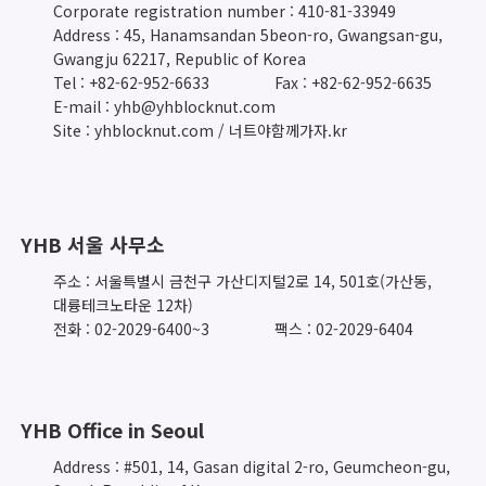
Corporate registration number : 410-81-33949
Address : 45, Hanamsandan 5beon-ro, Gwangsan-gu,
Gwangju 62217, Republic of Korea
Tel : +82-62-952-6633
Fax : +82-62-952-6635
E-mail : yhb@yhblocknut.com
Site : yhblocknut.com / 너트야함께가자.kr
YHB 서울 사무소
주소 : 서울특별시 금천구 가산디지털2로 14, 501호(가산동,
대륭테크노타운 12차)
전화 : 02-2029-6400~3
팩스 : 02-2029-6404
YHB Office in Seoul
Address : #501, 14, Gasan digital 2-ro, Geumcheon-gu,